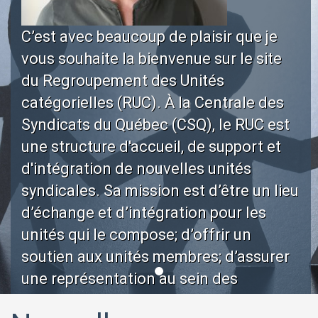
C’est avec beaucoup de plaisir que je
vous souhaite la bienvenue sur le site
du Regroupement des Unités
catégorielles (RUC). À la Centrale des
Syndicats du Québec (CSQ), le RUC est
une structure d'accueil, de support et
d'intégration de nouvelles unités
syndicales. Sa mission est d’être un lieu
d’échange et d’intégration pour les
unités qui le compose; d’offrir un
soutien aux unités membres; d’assurer
une représentation au sein des
instances de la Centrale et de favoriser