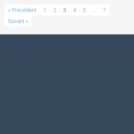
« Précédent
1
2
3
4
5
…
7
Suivant »