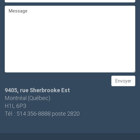
9405, rue Sherbrooke Est
Montréal (Québec)
H1L 6P3
Tél. : 514 356-8888 poste 2820