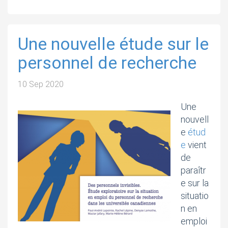
Une nouvelle étude sur le
personnel de recherche
10 Sep 2020
Une
nouvell
e
étud
e
vient
de
paraîtr
e sur la
situatio
n en
emploi