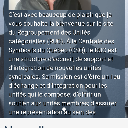
C’est avec beaucoup de plaisir que je
vous souhaite la bienvenue sur le site
du Regroupement des Unités
catégorielles (RUC). À la Centrale des
Syndicats du Québec (CSQ), le RUC est
une structure d'accueil, de support et
d'intégration de nouvelles unités
syndicales. Sa mission est d’être un lieu
d’échange et d’intégration pour les
unités qui le compose; d’offrir un
soutien aux unités membres; d’assurer
une représentation au sein des
instances de la Centrale et de favoriser