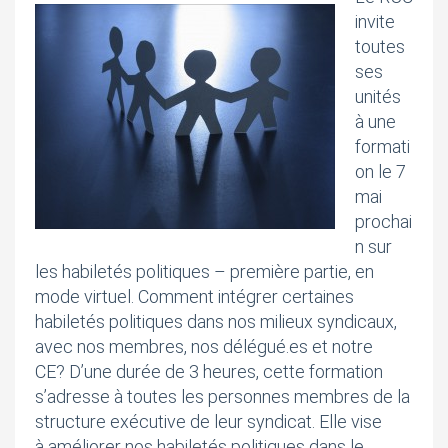
invite
toutes
ses
unités
à une
formati
on le 7
mai
prochai
n sur
les habiletés politiques – première partie, en
mode virtuel. Comment intégrer certaines
habiletés politiques dans nos milieux syndicaux,
avec nos membres, nos délégué.es et notre
CE? D’une durée de 3 heures, cette formation
s’adresse à toutes les personnes membres de la
structure exécutive de leur syndicat. Elle vise
à améliorer nos habiletés politiques dans le