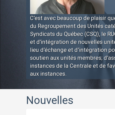
C’est avec beaucoup de plaisir que
du Regroupement des Unités catég
Syndicats du Québec (CSQ), le RUC
et d'intégration de nouvelles unit
lieu d’échange et d’intégration po
soutien aux unités membres; d’as
instances de la Centrale et de fa
aux instances.
Plus >>
Nouvelles