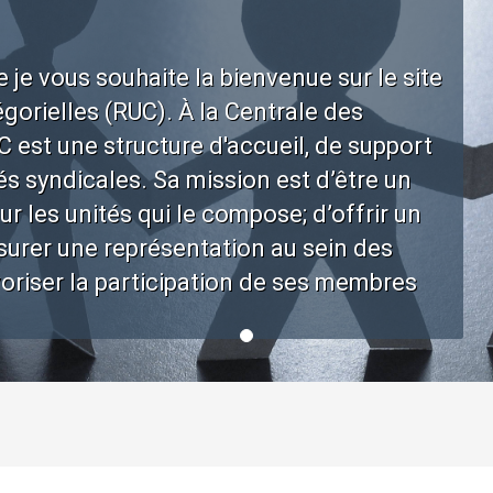
 je vous souhaite la bienvenue sur le site
orielles (RUC). À la Centrale des
 est une structure d'accueil, de support
és syndicales. Sa mission est d’être un
ur les unités qui le compose; d’offrir un
surer une représentation au sein des
voriser la participation de ses membres